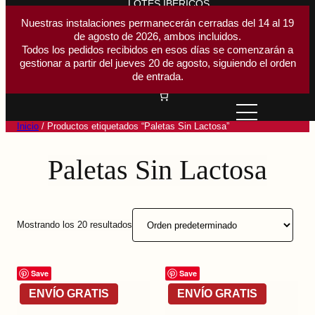
LOTES IBÉRICOS
ACCESORIOS CORTE
Nuestras instalaciones permanecerán cerradas del 14 al 19
de agosto de 2026, ambos incluidos.
Buscar
Todos los pedidos recibidos en esos días se comenzarán a
Buscar
gestionar a partir del jueves 20 de agosto, siguiendo el orden
Acceder
de entrada.
Inicio
/ Productos etiquetados “Paletas Sin Lactosa”
Paletas Sin Lactosa
Mostrando los 20 resultados
Save
Save