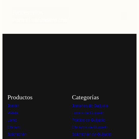
Accesorios
Para el verdadero chef
Productos
Categorías
Jamón
Jamones de Guijuelo
Paleta
Lomos de Guijuelo
Lomo
Paletas de Guijuelo
Chorizo
Chorizos de Guijuelo
Salchichón
Salchichón de Guijuelo