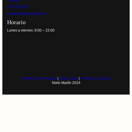
España
923 581 099
pedidos@nietomartin.es
Horario
Lunes a viernes: 8:00 – 15:00
Política de Privacidad
|
Aviso Legal
|
Política de cookies
Nieto Martín 2024