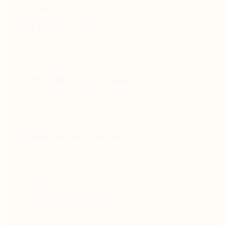
Embutido
De primera calidad
Lotes Ibéricos
Para regalar o para regalarte
Vino
El maridaje más acertado
Queso
El acompañamiento ideal