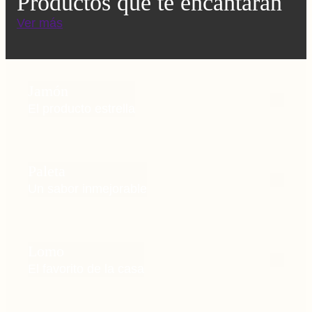
Productos que te encantarán
Ver más
Jamón
El producto estrella
Paleta
Un sabor inmejorable
Lomo
El favorito de la casa