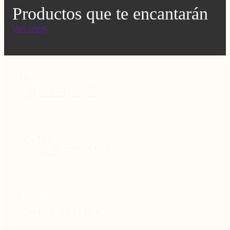
Productos que te encantarán
Ver más
Jamón
El producto estrella
Paleta
Un sabor inmejorable
Lomo
El favorito de la casa