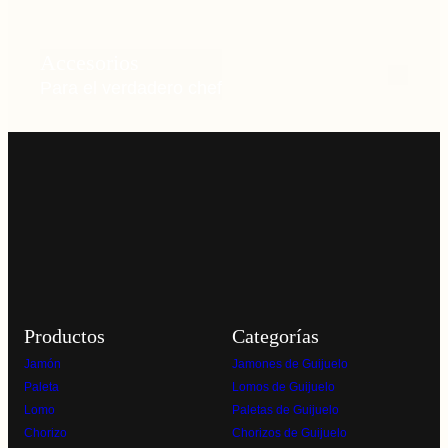
Accesorios
Para el verdadero chef
Productos
Categorías
Jamón
Jamones de Guijuelo
Paleta
Lomos de Guijuelo
Lomo
Paletas de Guijuelo
Chorizo
Chorizos de Guijuelo