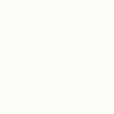
Embutido
De primera calidad
Lotes Ibéricos
Para regalar o para regalarte
Vino
El maridaje más acertado
Queso
El acompañamiento ideal