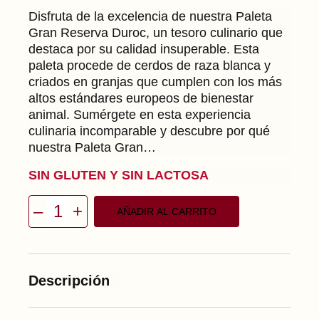
Disfruta de la excelencia de nuestra Paleta
Gran Reserva Duroc, un tesoro culinario que
destaca por su calidad insuperable. Esta
paleta procede de cerdos de raza blanca y
criados en granjas que cumplen con los más
altos estándares europeos de bienestar
animal. Sumérgete en esta experiencia
culinaria incomparable y descubre por qué
nuestra Paleta Gran…
SIN GLUTEN Y SIN LACTOSA
–
+
AÑADIR AL CARRITO
P
a
l
e
t
a
Descripción
G
r
a
n