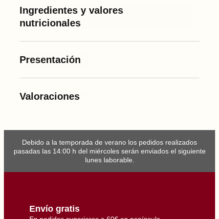
R
Ingredientes y valores
e
s
nutricionales
e
r
v
a
D
Presentación
u
r
o
c
c
Valoraciones
a
n
t
i
d
a
d
Debido a la temporada de verano los pedidos realizados
pasadas las 14:00 h del miércoles serán enviados el siguiente
lunes laborable.
Envío gratis