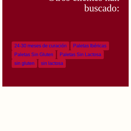
buscado:
24-30 meses de curación
Paletas Ibéricas
Paletas Sin Gluten
Paletas Sin Lactosa
sin gluten
sin lactosa