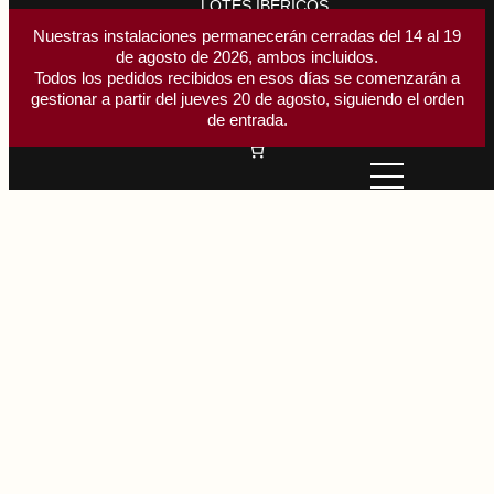
LOTES IBÉRICOS
ACCESORIOS CORTE
Nuestras instalaciones permanecerán cerradas del 14 al 19
de agosto de 2026, ambos incluidos.
Buscar
Todos los pedidos recibidos en esos días se comenzarán a
Buscar
gestionar a partir del jueves 20 de agosto, siguiendo el orden
Acceder
de entrada.
Saltar
al
contenido