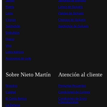
Jamón
Jamones de Guijuelo
Paleta
Lomos de Guijuelo
Lomo
Paletas de Guijuelo
Chorizo
Chorizos de Guijuelo
Salchichón
Salchichón de Guijuelo
Embutidos
Queso
Vino
Lotes ibéricos
Accesorios de corte
Sobre Nieto Martín
Atención al cliente
Nosotros
Preguntas frecuentes
Calidad
Condiciones de Compra
El Cerdo Ibérico
Condiciones de Envío
y Devoluciones
La Dehesa