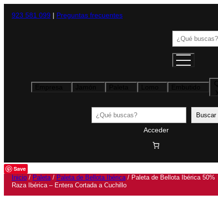
923 581 099
|
Preguntas frecuentes
Buscar
Empresa
Jamón
Paleta
Lomo
Embutido
Buscar
Buscar
Acceder
Save
Inicio
/
Paleta
/
Paleta de Bellota Ibérica
/ Paleta de Bellota Ibérica 50%
Raza Ibérica – Entera Cortada a Cuchillo