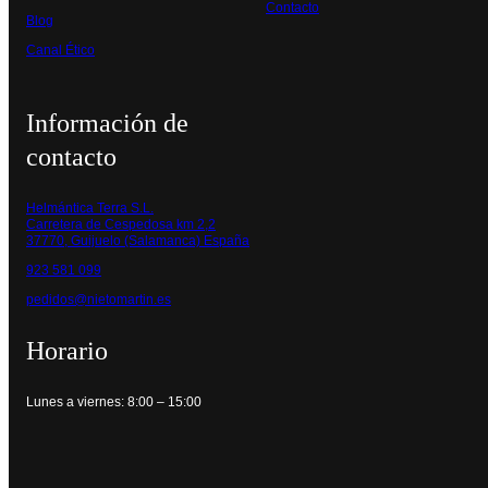
Contacto
Blog
Canal Ético
Información de
contacto
Helmántica Terra S.L.
Carretera de Cespedosa km 2,2
37770, Guijuelo (Salamanca) España
923 581 099
pedidos@nietomartin.es
Horario
Lunes a viernes: 8:00 – 15:00