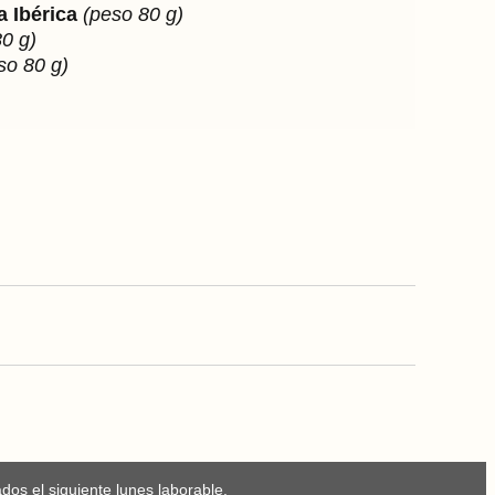
 Ibérica
(peso 80 g)
0 g)
so 80 g)
os el siguiente lunes laborable.