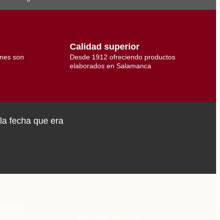
Calidad superior
ones son
Desde 1912 ofreciendo productos
elaborados en Salamanca
M
 la fecha que era
gra
Bellota
Morcón Ibérico