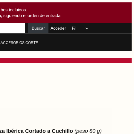
bos incluidos.
, siguiendo el orden de entrada.
Buscar
Acceder
S
ACCESORIOS CORTE
a Ibérica Cortado a Cuchillo
(peso 80 g)