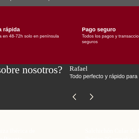
a rápida
Pago seguro
a en 48-72h solo en península
Todos los pagos y transacci
seguros
sobre nosotros?
Rafael
Todo perfecto y rápido para
iza Ibérica de
Salchichón Cular de 
o Picante
Ibérico “Campaña”