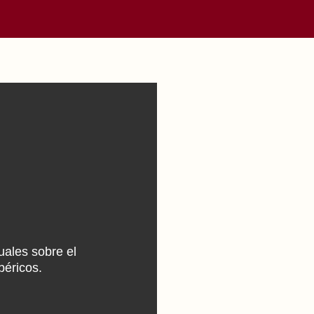
uales sobre el
béricos.