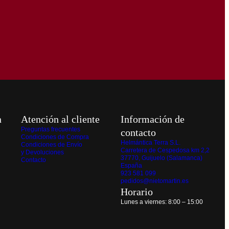
n
Atención al cliente
Información de
Preguntas frecuentes
contacto
Condiciones de Compra
Helmántica Terra S.L.
Condiciones de Envío
Carretera de Cespedosa km 2,2
y Devoluciones
37770, Guijuelo (Salamanca)
Contacto
España
923 581 099
pedidos@nietomartin.es
Horario
Lunes a viernes: 8:00 – 15:00