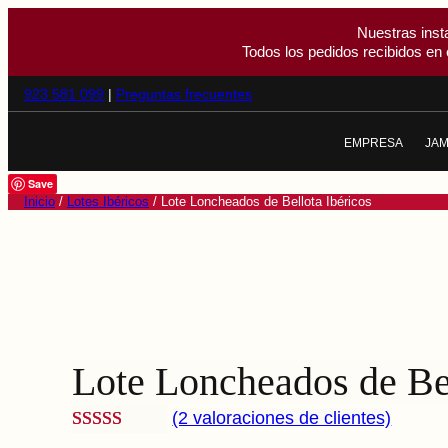
Nuestras inst
Todos los pedidos recibidos en 
923 581 099
|
Preguntas frecuentes
EMPRESA
JA
NOSOTROS
J
Save
Inicio
/
Lotes Ibéricos
/ Lote Loncheados de Bellota Ibéricos
CALIDAD
J
EL CERDO IBÉR
J
LA DEHESA
T
Lote Loncheados de Bel
(2 valoraciones de clientes)
Valorado
2