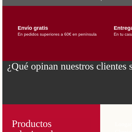
l
l
o
t
a
I
Envío gratis
Entreg
b
é
En pedidos superiores a 60€ en península
En tu cas
r
i
c
o
s
c
a
¿Qué opinan nuestros clientes 
n
t
i
d
a
d
Productos
Longan
Choriz