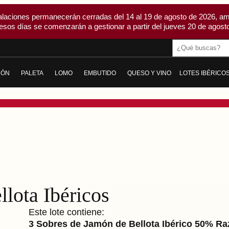
alaciones permanecerán cerradas del 14 al 19 de agosto de 2026, am
esos días se comenzarán a gestionar a partir del jueves 20 de agosto
Buscar
MÓN
PALETA
LOMO
EMBUTIDO
QUESO Y VINO
LOTES IBÉRICO
AMÓN DE BELLOTA IBÉRICO
PALETA DE BELLOTA IBÉRICA
LOMO DE BELLOTA IBÉRICO
CHORIZO
QUESO
AMÓN DE CEBO IBÉRICO
PALETA DE CEBO IBÉRICA
LOMO DE CEBO IBÉRICO
SALCHICHÓN
VINO
ICO
AMÓN GRAN RESERVA
PALETA GRAN RESERVA DUROC
LOMO EMBUCHADO
MORCÓN IBÉRICO
ODOS
TODAS
LOMITO
SOBRASADA IBÉRICA
CABECERO DE LOMO
MORCILLA IBÉRICA
TODOS
PANCETA Y TOCINO IBÉRICO
lota Ibéricos
IBERIQUITOS
Este lote contiene:
3 Sobres de Jamón de Bellota Ibérico 50% Raz
TODOS