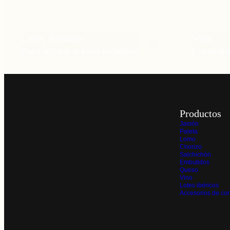
Lotes Ibéricos
Vino
Para regalar o para regalarte
El marid
Productos
Jamón
Paleta
Lomo
Chorizo
Salchichón
Embutidos
Queso
Vino
Lotes ibéricos
Accesorios de cor