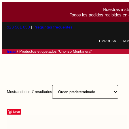
Nuestras inst
Todos los pedidos recibidos en 
923 581 099
|
Preguntas frecuentes
EMPRESA
JA
NOSOTROS
J
Inicio
/ Productos etiquetados “Chorizo Montanera”
CALIDAD
J
EL CERDO IBÉR
J
LA DEHESA
T
Mostrando los 7 resultados
Save