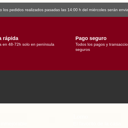
 los pedidos realizados pasadas las 14:00 h del miércoles serán enviad
a rápida
Pago seguro
a en 48-72h solo en península
Todos los pagos y transacci
seguros
Lomo
 inmejorable
El favorito de la casa