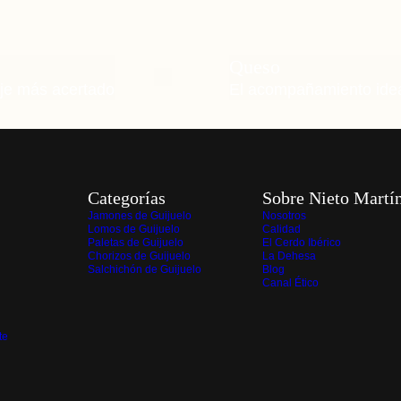
Queso
aje más acertado
El acompañamiento ide
Categorías
Sobre Nieto Martí
Jamones de Guijuelo
Nosotros
Lomos de Guijuelo
Calidad
Paletas de Guijuelo
El Cerdo Ibérico
Chorizos de Guijuelo
La Dehesa
Salchichón de Guijuelo
Blog
Canal Ético
te