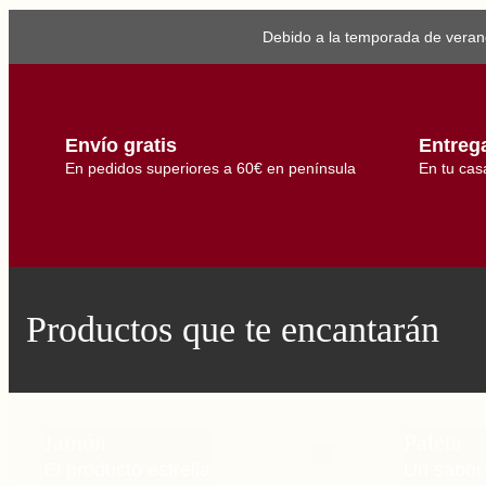
Debido a la temporada de verano
Envío gratis
Entreg
En pedidos superiores a 60€ en península
En tu cas
Productos que te encantarán
Jamón
Paleta
El producto estrella
Un sabor