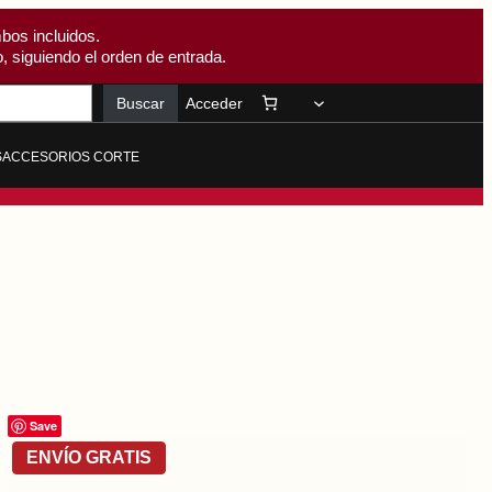
bos incluidos.
, siguiendo el orden de entrada.
Buscar
Acceder
S
ACCESORIOS CORTE
Save