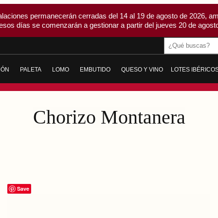
alaciones permanecerán cerradas del 14 al 19 de agosto de 2026, am
esos días se comenzarán a gestionar a partir del jueves 20 de agosto
Buscar
MÓN
PALETA
LOMO
EMBUTIDO
QUESO Y VINO
LOTES IBÉRICO
AMÓN DE BELLOTA IBÉRICO
PALETA DE BELLOTA IBÉRICA
LOMO DE BELLOTA IBÉRICO
CHORIZO
QUESO
AMÓN DE CEBO IBÉRICO
PALETA DE CEBO IBÉRICA
LOMO DE CEBO IBÉRICO
SALCHICHÓN
VINO
Chorizo Montanera
ICO
AMÓN GRAN RESERVA
PALETA GRAN RESERVA DUROC
LOMO EMBUCHADO
MORCÓN IBÉRICO
ODOS
TODAS
LOMITO
SOBRASADA IBÉRICA
CABECERO DE LOMO
MORCILLA IBÉRICA
TODOS
PANCETA Y TOCINO IBÉRICO
Save
IBERIQUITOS
TODOS