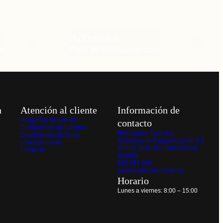
Accesorios
al
Para el verdadero chef
n
Atención al cliente
Información de
Preguntas frecuentes
contacto
Condiciones de Compra
Helmántica Terra S.L.
Condiciones de Envío
Carretera de Cespedosa km 2,2
y Devoluciones
37770, Guijuelo (Salamanca)
Contacto
España
923 581 099
pedidos@nietomartin.es
Horario
Lunes a viernes: 8:00 – 15:00