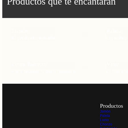
Productos que te encantarán
Jamón
Paleta
El producto estrella
Un sabor
Lotes Ibéricos
Vino
Para regalar o para regalarte
El marid
Productos
Jamón
Paleta
Lomo
Chorizo