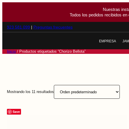
Nuestras inst
Todos los pedidos recibidos en 
923 581 099
|
Preguntas frecuentes
EMPRESA
JA
NOSOTROS
J
Inicio
/ Productos etiquetados “Chorizo Bellota”
CALIDAD
J
EL CERDO IBÉR
J
LA DEHESA
T
Mostrando los 11 resultados
Save