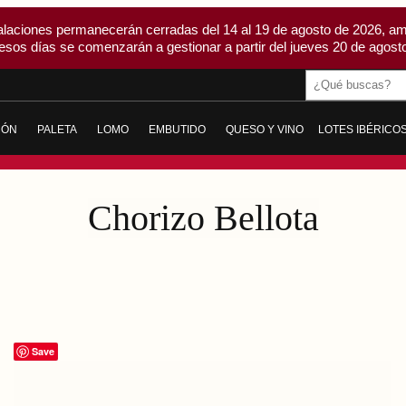
alaciones permanecerán cerradas del 14 al 19 de agosto de 2026, am
esos días se comenzarán a gestionar a partir del jueves 20 de agosto
Buscar
MÓN
PALETA
LOMO
EMBUTIDO
QUESO Y VINO
LOTES IBÉRICO
AMÓN DE BELLOTA IBÉRICO
PALETA DE BELLOTA IBÉRICA
LOMO DE BELLOTA IBÉRICO
CHORIZO
QUESO
AMÓN DE CEBO IBÉRICO
PALETA DE CEBO IBÉRICA
LOMO DE CEBO IBÉRICO
SALCHICHÓN
VINO
Chorizo Bellota
ICO
AMÓN GRAN RESERVA
PALETA GRAN RESERVA DUROC
LOMO EMBUCHADO
MORCÓN IBÉRICO
ODOS
TODAS
LOMITO
SOBRASADA IBÉRICA
CABECERO DE LOMO
MORCILLA IBÉRICA
TODOS
PANCETA Y TOCINO IBÉRICO
Save
IBERIQUITOS
TODOS