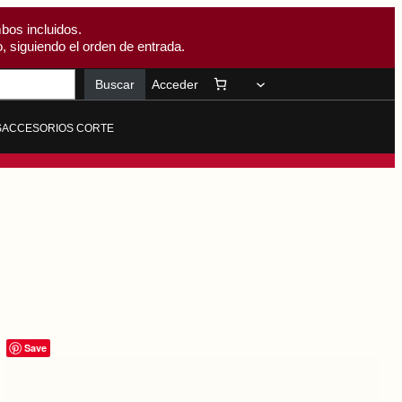
bos incluidos.
, siguiendo el orden de entrada.
Buscar
Acceder
S
ACCESORIOS CORTE
Save