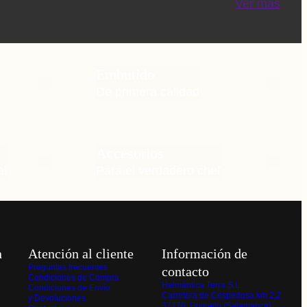
Ver más
Embutido
De primera calidad
Accesorios
al
Para el verdadero chef
n
Atención al cliente
Información de
Preguntas frecuentes
contacto
Condiciones de Compra
Helmántica Terra S.L.
Condiciones de Envío
Carretera de Cespedosa km 2,2
y Devoluciones
37770, Guijuelo (Salamanca)