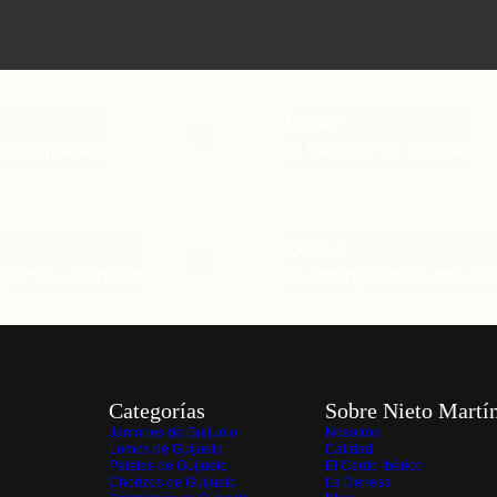
Lomo
 inmejorable
El favorito de la casa
Queso
aje más acertado
El acompañamiento ide
Categorías
Sobre Nieto Martí
Jamones de Guijuelo
Nosotros
Lomos de Guijuelo
Calidad
Paletas de Guijuelo
El Cerdo Ibérico
Chorizos de Guijuelo
La Dehesa