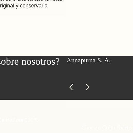
iginal y conservarla
sobre nosotros?
Annapurna S. A.
e Bellota 100%
Chorizo Cular Ibéric