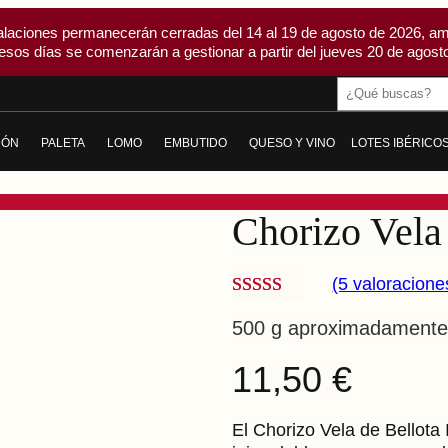
alaciones permanecerán cerradas del 14 al 19 de agosto de 2026, am
esos días se comenzarán a gestionar a partir del jueves 20 de agosto
Buscar
MÓN
PALETA
LOMO
EMBUTIDO
QUESO Y VINO
LOTES IBÉRICO
AMÓN DE BELLOTA IBÉRICO
PALETA DE BELLOTA IBÉRICA
LOMO DE BELLOTA IBÉRICO
CHORIZO
QUESO
AMÓN DE CEBO IBÉRICO
PALETA DE CEBO IBÉRICA
LOMO DE CEBO IBÉRICO
SALCHICHÓN
VINO
Chorizo Vela 
ICO
AMÓN GRAN RESERVA
PALETA GRAN RESERVA DUROC
LOMO EMBUCHADO
MORCÓN IBÉRICO
ODOS
TODAS
LOMITO
SOBRASADA IBÉRICA
(5 valoracione
Valorado
5
CABECERO DE LOMO
MORCILLA IBÉRICA
500 g aproximadamente
con
3.80
TODOS
PANCETA Y TOCINO IBÉRICO
de 5 en
11,50
€
base a
IBERIQUITOS
valoracio
El Chorizo Vela de Bellota
TODOS