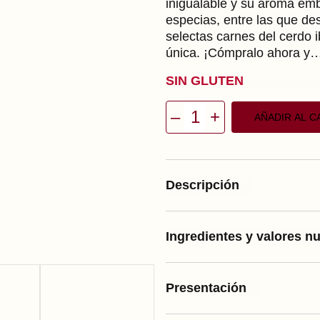
inigualable y su aroma em
nes de
especias, entre las que de
clientes
selectas carnes del cerdo 
única. ¡Cómpralo ahora y
SIN GLUTEN
–
+
AÑADIR AL C
C
h
o
r
i
z
Descripción
o
V
e
l
a
Ingredientes y valores nu
d
e
B
e
l
Presentación
l
o
t