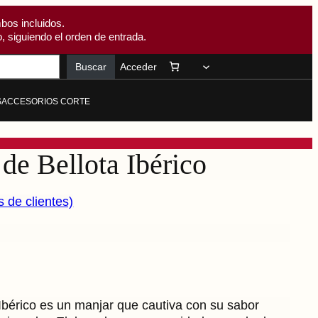
bos incluidos.
, siguiendo el orden de entrada.
Buscar
Acceder
S
ACCESORIOS CORTE
de Bellota Ibérico
s de clientes)
 Ibérico es un manjar que cautiva con su sabor