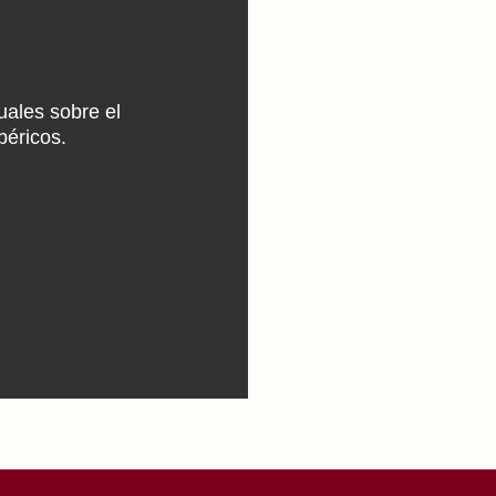
uales sobre el
béricos.