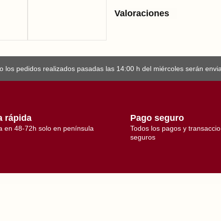
a
I
Valoraciones
b
é
r
i
c
o
c
 los pedidos realizados pasadas las 14:00 h del miércoles serán enviad
a
n
t
i
d
a
d
a rápida
Pago seguro
a en 48-72h solo en península
Todos los pagos y transacci
seguros