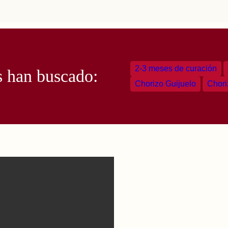
2-3 meses de curación
s han buscado:
Chorizo Guijuelo
Chori