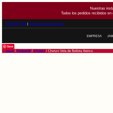
Nuestras inst
Todos los pedidos recibidos en 
923 581 099
|
Preguntas frecuentes
EMPRESA
JA
NOSOTROS
J
Save
Inicio
/
Embutido
/
Chorizo
/ Chorizo Vela de Bellota Ibérico
CALIDAD
J
EL CERDO IBÉR
J
LA DEHESA
T