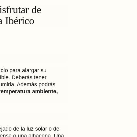
sfrutar de
a Ibérico
cío para alargar su
ible. Deberás tener
nsumirla. Además podrás
temperatura ambiente,
ejado de la luz solar o de
pensa o una alhacena. Una