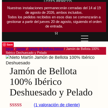
LOTES IBÉRICOS
ACCESORIOS CORTE
Nuestras instalaciones permanecerán cerradas del 14 al 19
de agosto de 2026, ambos incluidos.
Buscar
Todos los pedidos recibidos en esos días se comenzarán a
Buscar
gestionar a partir del jueves 20 de agosto, siguiendo el orden
Acceder
de entrada.
Save
Inicio
/
Jamón
/
Jamón de Bellota Ibérico
/ Jamón de Bellota 100%
Ibérico Deshuesado y Pelado
Jamón de Bellota
100% Ibérico
Deshuesado y Pelado
(1 valoración de cliente)