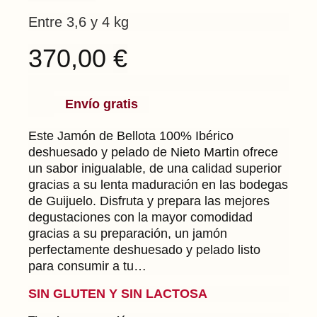
Valorado
1
Entre 3,6 y 4 kg
con
5.00
de
5 en base a
370,00
€
valoración
de un cliente
Envío gratis
Este Jamón de Bellota 100% Ibérico
deshuesado y pelado de Nieto Martin ofrece
un sabor inigualable, de una calidad superior
gracias a su lenta maduración en las bodegas
de Guijuelo. Disfruta y prepara las mejores
degustaciones con la mayor comodidad
gracias a su preparación, un jamón
perfectamente deshuesado y pelado listo
para consumir a tu…
SIN GLUTEN Y SIN LACTOSA