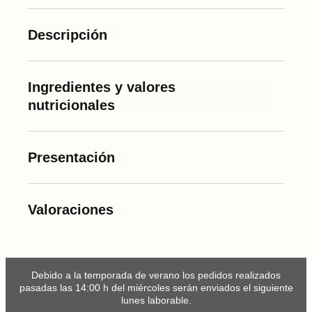
ó
n
d
Descripción
e
B
e
l
l
Ingredientes y valores
o
t
nutricionales
a
1
0
0
%
Presentación
I
b
é
r
i
Valoraciones
c
o
D
e
s
h
u
Debido a la temporada de verano los pedidos realizados
e
pasadas las 14:00 h del miércoles serán enviados el siguiente
s
lunes laborable.
a