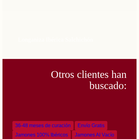
Longaniza Ibérica Salchichón
Otros clientes han
buscado:
36-48 meses de curación
Envío Gratis
Jamones 100% Ibéricos
Jamones Al Vacío