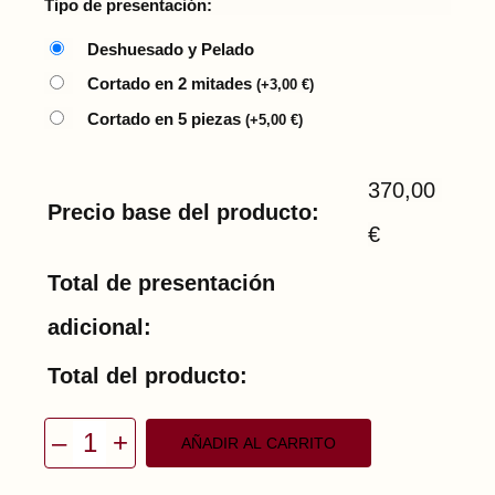
Tipo de presentación:
Deshuesado y Pelado
Cortado en 2 mitades
(
+
3,00
€
)
Cortado en 5 piezas
(
+
5,00
€
)
370,00
Precio base del producto:
€
Total de presentación
adicional:
Total del producto:
–
+
AÑADIR AL CARRITO
J
a
m