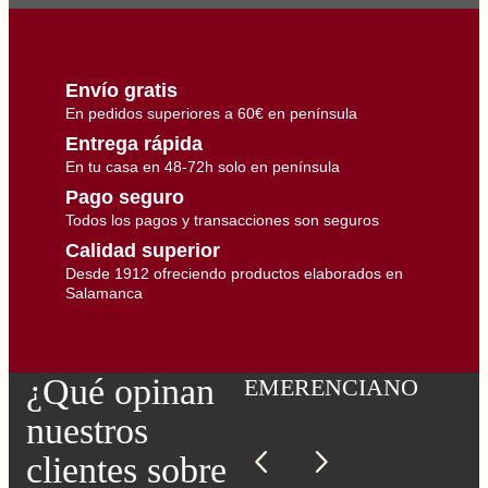
d
o
y
P
e
Envío gratis
l
a
En pedidos superiores a 60€ en península
d
o
Entrega rápida
c
En tu casa en 48-72h solo en península
a
n
Pago seguro
t
i
Todos los pagos y transacciones son seguros
d
Calidad superior
a
d
Desde 1912 ofreciendo productos elaborados en
Salamanca
¿Qué opinan
EMERENCIANO
nuestros
clientes sobre