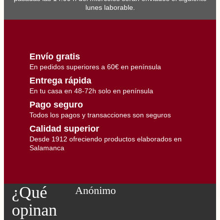
k
lunes laborable.
g
)
c
a
n
t
Envío gratis
i
d
En pedidos superiores a 60€ en península
a
d
Entrega rápida
En tu casa en 48-72h solo en península
Pago seguro
Todos los pagos y transacciones son seguros
Calidad superior
Desde 1912 ofreciendo productos elaborados en
Salamanca
¿Qué
Anónimo
opinan