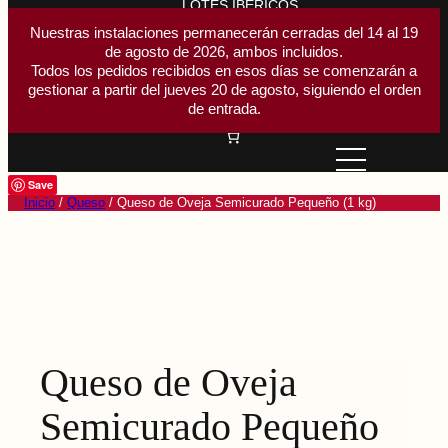
LOTES IBÉRICOS
ACCESORIOS CORTE
Nuestras instalaciones permanecerán cerradas del 14 al 19
de agosto de 2026, ambos incluidos.
Buscar
Todos los pedidos recibidos en esos días se comenzarán a
Buscar
gestionar a partir del jueves 20 de agosto, siguiendo el orden
Acceder
de entrada.
Save
Inicio
/
Queso
/ Queso de Oveja Semicurado Pequeño (1 kg)
Queso de Oveja
Semicurado Pequeño