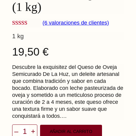
(1 kg)
(6 valoraciones de clientes)
Valorado
6
1 kg
con
5.00
de
5 en base a
19,50
€
valoraciones
de clientes
Descubre la exquisitez del Queso de Oveja
Semicurado De La Huz, un deleite artesanal
que combina tradición y sabor en cada
bocado. Elaborado con leche pasteurizada de
oveja y sometido a un meticuloso proceso de
curación de 2 a 4 meses, este queso ofrece
una textura firme y un sabor suave que
conquistará a todos.…
–
+
AÑADIR AL CARRITO
Q