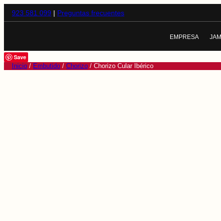
923 581 099
|
Preguntas frecuentes
EMPRESA
JA
NOSOTROS
J
Save
Inicio
/
Embutido
/
Chorizo
/ Chorizo Cular Ibérico
CALIDAD
J
EL CERDO IBÉR
J
LA DEHESA
T