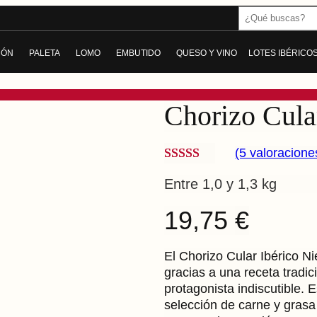
Buscar
MÓN
PALETA
LOMO
EMBUTIDO
QUESO Y VINO
LOTES IBÉRICO
AMÓN DE BELLOTA IBÉRICO
PALETA DE BELLOTA IBÉRICA
LOMO DE BELLOTA IBÉRICO
CHORIZO
QUESO
AMÓN DE CEBO IBÉRICO
PALETA DE CEBO IBÉRICA
LOMO DE CEBO IBÉRICO
SALCHICHÓN
VINO
Chorizo Cula
ICO
AMÓN GRAN RESERVA
PALETA GRAN RESERVA DUROC
LOMO EMBUCHADO
MORCÓN IBÉRICO
ODOS
TODAS
LOMITO
SOBRASADA IBÉRICA
(5 valoracione
Valorado
5
CABECERO DE LOMO
MORCILLA IBÉRICA
Entre 1,0 y 1,3 kg
con
3.80
TODOS
PANCETA Y TOCINO IBÉRICO
de 5 en
19,75
€
base a
IBERIQUITOS
valoracio
El Chorizo Cular Ibérico Ni
TODOS
gracias a una receta tradic
nes de
protagonista indiscutible. 
clientes
selección de carne y grasa 