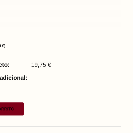
0
€
)
cto:
19,75
€
adicional:
ARRITO