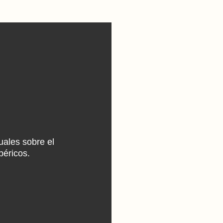
uales sobre el
béricos.