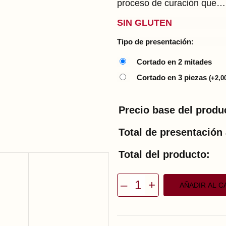
proceso de curación que…
SIN GLUTEN
Tipo de presentación:
Cortado en 2 mitades
Cortado en 3 piezas
(
+
2,0
Precio base del produ
Total de presentación 
Total del producto:
–
+
AÑADIR AL C
C
h
o
r
i
z