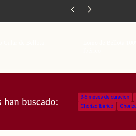
o Cular de Bellota
Lomo de Bellota 10
Ibérico
3-5 meses de curación
s han buscado:
Chorizo Ibérico
Chorizo