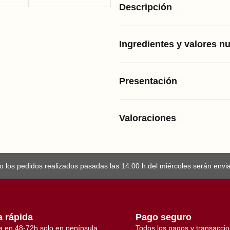
Descripción
o
C
u
l
a
Ingredientes y valores nu
r
I
b
é
r
Presentación
i
c
o
c
a
Valoraciones
n
t
i
d
a
d
 los pedidos realizados pasadas las 14:00 h del miércoles serán enviad
a rápida
Pago seguro
a en 48-72h solo en península
Todos los pagos y transacci