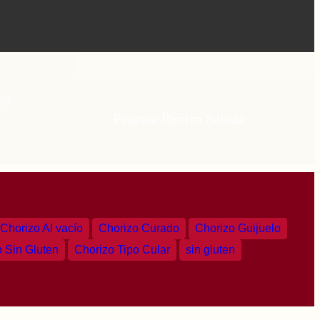
0%
Panceta Ibérica Salada
Chorizo Al vacío
Chorizo Curado
Chorizo Guijuelo
 Sin Gluten
Chorizo Tipo Cular
sin gluten