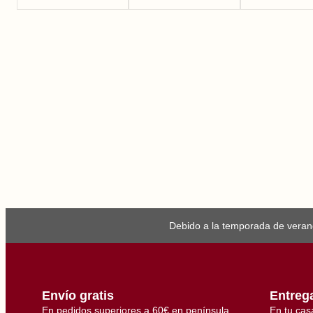
Debido a la temporada de verano
Envío gratis
Entreg
En pedidos superiores a 60€ en península
En tu cas