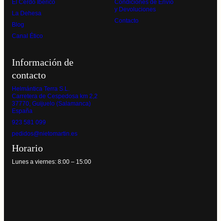
El Cerdo Ibérico
Condiciones de Envío
y Devoluciones
La Dehesa
Contacto
Blog
Canal Ético
Información de
contacto
Helmántica Terra S.L.
Carretera de Cespedosa km 2,2
37770, Guijuelo (Salamanca)
España
923 581 099
pedidos@nietomartin.es
Horario
Lunes a viernes: 8:00 – 15:00