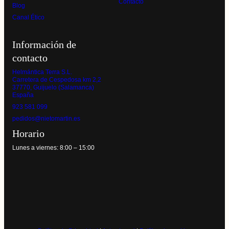
Contacto
Blog
Canal Ético
Información de
contacto
Helmántica Terra S.L.
Carretera de Cespedosa km 2,2
37770, Guijuelo (Salamanca)
España
923 581 099
pedidos@nietomartin.es
Horario
Lunes a viernes: 8:00 – 15:00