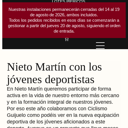
LOTES IBÉRICOS
ACCESORIOS CORTE
Nuestras instalaciones permanecerán cerradas del 14 al 19
de agosto de 2026, ambos incluidos.
Buscar
Todos los pedidos recibidos en esos días se comenzarán a
Buscar
gestionar a partir del jueves 20 de agosto, siguiendo el orden
Acceder
de entrada.
Nieto Martín con los
jóvenes deportistas
En Nieto Martín queremos participar de forma
activa en la vida de nuestro entorno más cercano
y en la formación integral de nuestros jóvenes.
Por eso este año colaboramos con Ciclismo
Guijuelo como podéis ver en la nueva equipación
deportiva de los jóvenes aficionados a este