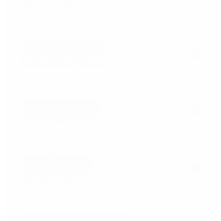
El producto estrella
Paleta
Un sabor inmejorable
Lomo
El favorito de la casa
Embutido
De primera calidad
Lotes Ibéricos