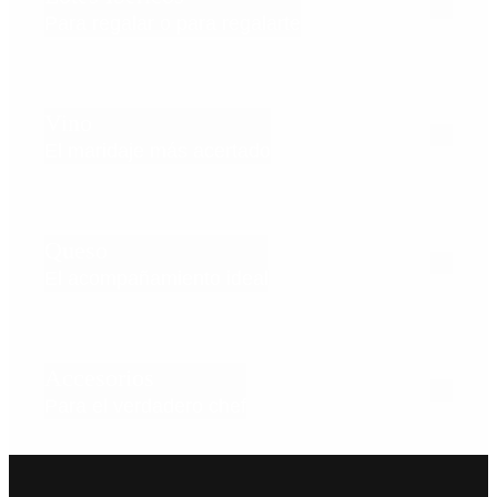
Para regalar o para regalarte
Vino
El maridaje más acertado
Queso
El acompañamiento ideal
Accesorios
Para el verdadero chef