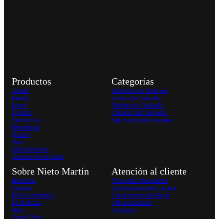
Productos
Categorías
Jamón
Jamones de Guijuelo
Paleta
Lomos de Guijuelo
Lomo
Paletas de Guijuelo
Chorizo
Chorizos de Guijuelo
Salchichón
Salchichón de Guijuelo
Embutidos
Queso
Vino
Lotes ibéricos
Accesorios de corte
Sobre Nieto Martín
Atención al cliente
Nosotros
Preguntas frecuentes
Calidad
Condiciones de Compra
El Cerdo Ibérico
Condiciones de Envío
La Dehesa
y Devoluciones
Blog
Contacto
Canal Ético